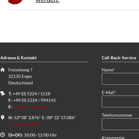
Adresse & Kontakt
Call-Back-Service
Pflichtfeld
Name
*
Freizeitweg 7
32130 Enger
Deutschland
Pflichtfeld
E-Mail
*
T:
+49 (0) 5224 / 1518
F:
+49 (0) 5224 / 994143
E:
info@tvc-enger.de
Telefonnummer
N:
52º 08' 3.876" E: 08º 32' 57.086"
Zu Google Maps
Di+DO:
10:00–12:00 Uhr
Kommentar