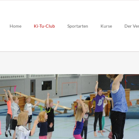
Home
Ki-Tu-Club
Sportarten
Kurse
Der Ve
ruppe
Gymnastik
immen
Judo
n
Rehasport
n